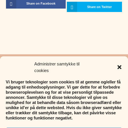
Share on Facebook
Share on Twitter
Administrer samtykke til
cookies
MERE INFORMATION
Vi bruger teknologier som cookies til at gemme og/eller få
Kontakt
adgang til enhedsoplysninger. Vi gør dette for at forbedre
Karriere hos Pii
browseroplevelsen og for at vise personligt tilpassede
annoncer. Samtykke til disse teknologier vil give os
Privat Politik
mulighed for at behandle data såsom browseradfærd eller
Cookies
unikke id'er på dette websted. Hvis du ikke giver samtykke
Handelsbetingelser
eller trækker dit samtykke tilbage, kan det påvirke visse
funktioner og funktioner negativt.