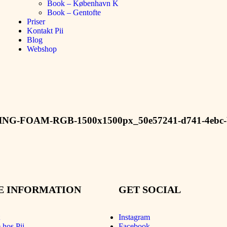
Book – København K
Book – Gentofte
Priser
Kontakt Pii
Blog
Webshop
OAM-RGB-1500x1500px_50e57241-d741-4ebc-b6
E INFORMATION
GET SOCIAL
Instagram
 hos Pii
Facebook