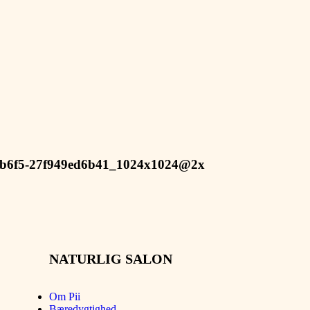
f5-27f949ed6b41_1024x1024@2x
NATURLIG SALON
Om Pii
Bæredygtighed